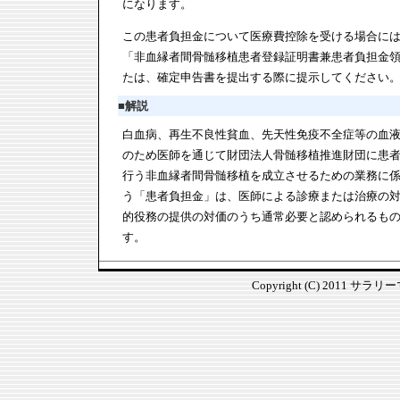
になります。
この患者負担金について医療費控除を受ける場合に
「非血縁者間骨髄移植患者登録証明書兼患者負担金
たは、確定申告書を提出する際に提示してください
■
解説
白血病、再生不良性貧血、先天性免疫不全症等の血
のため医師を通じて財団法人骨髄移植推進財団に患
行う非血縁者間骨髄移植を成立させるための業務に
う「患者負担金」は、医師による診療または治療の
的役務の提供の対価のうち通常必要と認められるも
す。
Copyright (C) 2011 サラ