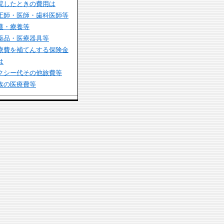
院したときの費用は
圧師・医師・歯科医師等
護・療養等
薬品・医療器具等
療費を補てんする保険金
は
クシー代その他旅費等
族の医療費等