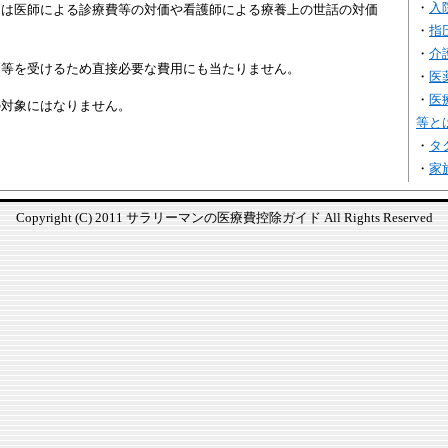
・
入
には医師による診療費等の対価や看護師による療養上の世話の対価
・
指
・
介
療等を受けるため直接必要な費用にも当たりません。
・
医
・
医
の対象にはなりません。
等と
・
タ
・
家
Copyright (C) 2011 サラリーマンの医療費控除ガイド All Rights Reserved