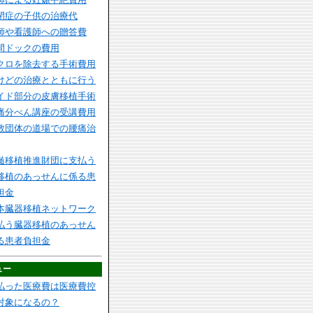
閉症の子供の治療代
師や看護師への贈答費
間ドックの費用
クロを除去する手術費用
けどの治療とともに行う
イド部分の皮膚移植手術
痛分べん講座の受講費用
教団体の道場での腰痛治
髄移植推進財団に支払う
移植のあっせんに係る患
担金
本臓器移植ネットワーク
払う臓器移植のあっせん
る患者負担金
ュー
払った医療費は医療費控
対象になるの？