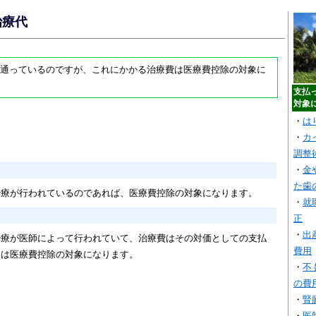
治療代
通っているのですが、これにかかる治療費は医療費控除の対象に
支払
対象
・
は
・
カ
調整
・
金
た歯
治療が行われているのであれば、医療費控除の対象になります。
・
就
正
・
出
治療が医師によって行われていて、治療費はその対価としての支払
費用
価は医療費控除の対象になります。
・
不
の費
・
腎
・
医