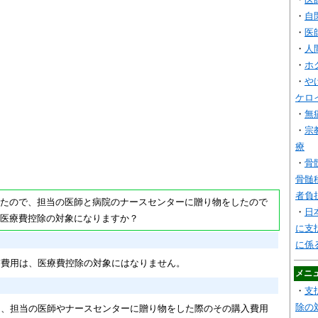
・
自
・
医
・
人
・
ホ
・
や
ケロ
・
無
・
宗
療
・
骨
骨髄
者負
たので、担当の医師と病院のナースセンターに贈り物をしたので
・
日
医療費控除の対象になりますか？
に支
に係
答費用は、医療費控除の対象にはなりません。
メニ
・
支
除の
て、担当の医師やナースセンターに贈り物をした際のその購入費用