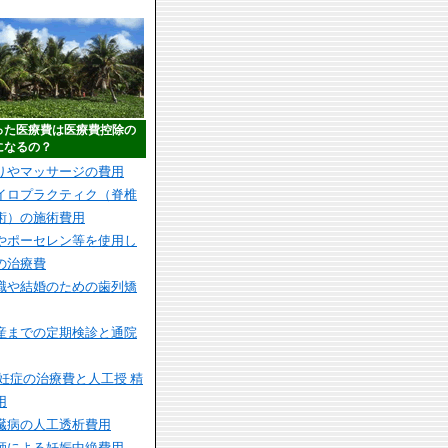
った医療費は医療費控除の
になるの？
りやマッサージの費用
イロプラクティク（脊椎
術）の施術費用
やポーセレン等を使用し
の治療費
職や結婚のための歯列矯
産までの定期検診と通院
 妊症の治療費と人工授 精
用
臓病の人工透析費用
師による妊娠中絶費用