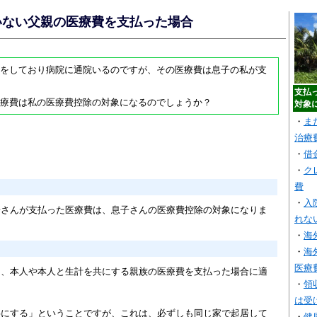
いない父親の医療費を支払った場合
をしており病院に通院いるのですが、その医療費は息子の私が支
支払
療費は私の医療費控除の対象になるのでしょうか？
対象
・
ま
治療
・
借
・
ク
費
・
入
子さんが支払った医療費は、息子さんの医療費控除の対象になりま
れな
・
海
・
海
医療
は、本人や本人と生計を共にする親族の医療費を支払った場合に適
・
領
は受
共にする」ということですが、これは、必ずしも同じ家で起居して
・
健