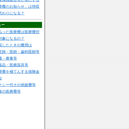
療費のお知らせ」は領収
代わりになる？
ュー
払った医療費は医療費控
対象になるの？
院したときの費用は
圧師・医師・歯科医師等
護・療養等
薬品・医療器具等
療費を補てんする保険金
は
クシー代その他旅費等
族の医療費等