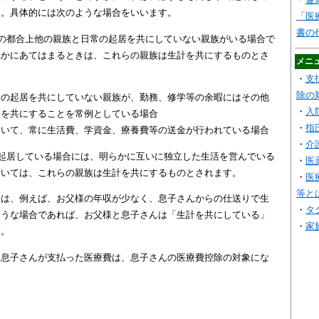
ん。具体的には次のような場合をいいます。
「医
書の
の都合上他の親族と日常の起居を共にしていない親族がいる場合で
れかにあてはまるときは、これらの親族は生計を共にするものとさ
メニ
・
支
除の
常の起居を共にしていない親族が、勤務、修学等の余暇にはその他
・
入
居を共にすることを常例としている場合
・
指
おいて、常に生活費、学資金、療養費等の送金が行われている場合
・
介
起居している場合には、明らかに互いに独立した生活を営んでいる
・
医
除いては、これらの親族は生計を共にするものとされます。
・
医
等と
合は、例えば、お父様の年収が少なく、息子さんからの仕送りで生
・
タ
ような場合であれば、お父様と息子さんは「生計を共にしている」
・
家
す。
、息子さんが支払った医療費は、息子さんの医療費控除の対象にな