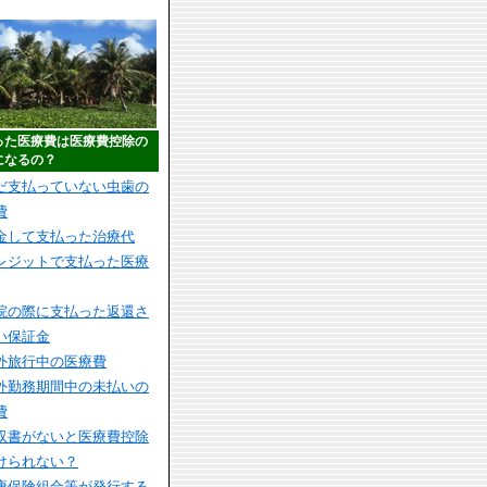
った医療費は医療費控除の
になるの？
だ支払っていない虫歯の
費
金して支払った治療代
レジットで支払った医療
院の際に支払った返還さ
い保証金
外旅行中の医療費
外勤務期間中の未払いの
費
収書がないと医療費控除
けられない？
康保険組合等が発行する